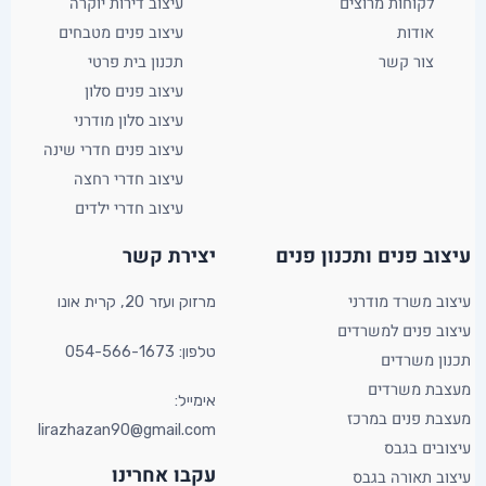
לקוחות מרוצים
עיצוב דירות יוקרה
אודות
עיצוב פנים מטבחים
צור קשר
תכנון בית פרטי
עיצוב פנים סלון
עיצוב סלון מודרני
עיצוב פנים חדרי שינה
עיצוב חדרי רחצה
עיצוב חדרי ילדים
YouTube
Facebook
X
עיצוב פנים ותכנון פנים​
יצירת קשר​
עיצוב משרד מודרני
מרזוק ועזר 20, קרית אונו​
עיצוב פנים למשרדים
טלפון: 054-566-1673
תכנון משרדים
מעצבת משרדים
אימייל:
מעצבת פנים במרכז
lirazhazan90@gmail.com
עיצובים בגבס
עקבו אחרינו
עיצוב תאורה בגבס