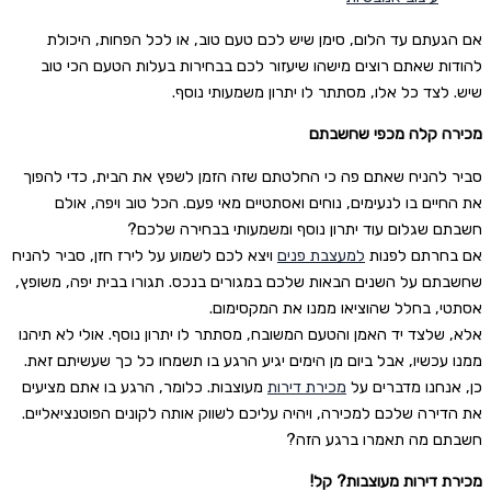
אם הגעתם עד הלום, סימן שיש לכם טעם טוב, או לכל הפחות, היכולת
להודות שאתם רוצים מישהו שיעזור לכם בבחירות בעלות הטעם הכי טוב
שיש. לצד כל אלו, מסתתר לו יתרון משמעותי נוסף.
מכירה קלה מכפי שחשבתם
סביר להניח שאתם פה כי החלטתם שזה הזמן לשפץ את הבית, כדי להפוך
את החיים בו לנעימים, נוחים ואסתטיים מאי פעם. הכל טוב ויפה, אולם
חשבתם שגלום עוד יתרון נוסף ומשמעותי בבחירה שלכם?
אם בחרתם לפנות
למעצבת פנים
ויצא לכם לשמוע על לירז חזן, סביר להניח
שחשבתם על השנים הבאות שלכם במגורים בנכס. תגורו בבית יפה, משופץ,
אסתטי, בחלל שהוציאו ממנו את המקסימום.
אלא, שלצד יד האמן והטעם המשובח, מסתתר לו יתרון נוסף. אולי לא תיהנו
ממנו עכשיו, אבל ביום מן הימים יגיע הרגע בו תשמחו כל כך שעשיתם זאת.
כן, אנחנו מדברים על
מכירת דירות
מעוצבות. כלומר, הרגע בו אתם מציעים
את הדירה שלכם למכירה, ויהיה עליכם לשווק אותה לקונים הפוטנציאליים.
חשבתם מה תאמרו ברגע הזה?
מכירת דירות מעוצבות? קל!