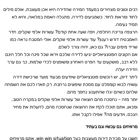
רבים וטובים מצהירים במעמד המירה שהדירה היא אכן מעוצבת, אולם מילים
לחוד ומראות לחוד. כשמגיעים לדירה, מתגלה האמת במלואה, והיא לא
תמיד נעימה.
הרצפה צריכה החלפה, ויפה שעה אחת קודם? עשרות אלפי שקלים. חדר
האמבטיה דורש רענון? עוד עשרות אלפי שקלים. אולי המטבח נראה כמו
שריד מימים עברו? גם כאן, יהיה צורך לשלם.
אם הקונים הפוטנציאליים יגיעו לדירה שלכם ויראו שכל פינה וכל חלל הינם
ללא רבב, מושקעים עד הפרט האחרון ומשופצים לכדי שלמות, כך גם ערך
הדירה יעלה.
ליתר דיוק, יש רוכשים פוטנציאליים שיודעים מבעוד מועד שרכישת דירה
עשויה לבוא קומפלט עם מסכת שיפוצים נרחבת. רק תארו לכם את השמחה
שלהם כשהם יגלו שהתענוג נחסך מהם.
יותר מזה – נחסכה מהם הוצאה של עשרות אלפי שקלים במקרה הטוב,
ומכאן, אתם תוכלו לקזז את ההוצאה שנחסכה מהם, להעלות את מחיר
הנכס, ויודעים מה? אפילו לקבל אותו.
מרוויחים גם עכשיו וגם בעתיד
חשבו על מכירת דירות מעוצבות כעל win win situation. אתם מרוויחים