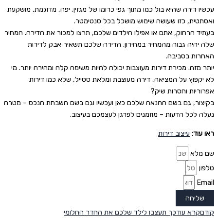
עכשיו דירה שהיא בול כמו מתוך גפי כרומו של מגזין. יפה, מדוגמת, מושקעת
ואסתטית, כזו שעושה שימוש מושכל בכל סנטימטר.
בעתיד הרחוק, אתם או אפילו הילדים שלכם, תרצו למכור את הדירה. המחיר
שלה יהיה גבוה מהמחיר במחירון. הדירה שלכם תשאיר אבק לדירות
האחרות בסביבה.
יותר מזה. מכירת דירות מעוצבות יכולה להיות משימה קלה ומהירה יותר. מי
לא יקפוץ על המציאה, דירה מעוצבת ומלאת סטייל, שלא כמו דירות
אפרוריות וחסרות שיק?
בקיצור, גם בשם ההנאה שלכם כאן ועכשיו וגם בשם השבחת הנכס – מטרה
נעלה לכל הדעות – מוזמנים לפרגן לעצמכם בעיצוב.
ראו עוד:
עיצוב דירות
שם מלא
טלפון
Email
שליחה
קודם
קרא עוד
כך תעצבו לילד שלכם את החדר החלומי