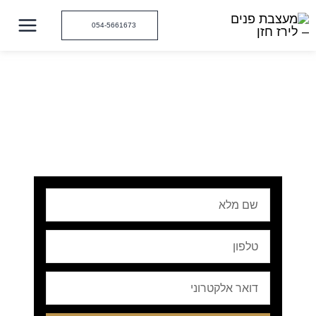
ילוג
תוכן
054-5661673
שם
מלא
טלפון
Email