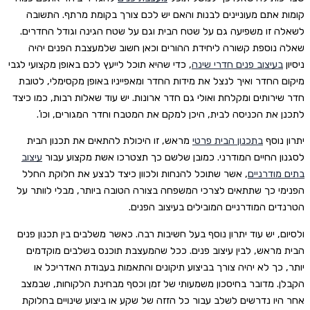
קומות אתם מעוניינים לבנות והאם יש לכם צורך בקומת מרתף. התשובה
לשאלה זו משפיעה גם על שטח הבית וגם על שטח הגינה וגודל החדרים.
שאלה נוספת קשורה ליחידת ההורים וכאן חשוב שלמעצבת הפנים יהיה
ניסיון
בעיצוב פנים חדרי שינה
, כדי שהיא תוכל לייעץ לכם באופן מקצועי לגבי
מיקום החדר ואיך לנצל את מידות החדר ומאפייניו באופן מקסימלי, לטובת
חדר שירותים ומקלחת ואולי גם חדר ארונות. יש עוד שאלות רבות, כמו כיצד
לתכנן את הכניסה לבית, היכן למקם את המטבח וחדר המגורים, וכו'.
יתרון נוסף
בתכנון הבית פרטי
מראש, זו היכולת להתאים את תכנון הבית
לסגנון החיים המודרני. כמובן שלשם כך תצטרכו אשת מקצוע עבור
עיצוב
בתים מודרניים
, אשר שתוכל להנחות ולכוון כיצד לבצע את חלוקת החלל
הפנימי כך שתתאים לצרכי המשפחה בצורה הטובה ביותר, מבלי לוותר על
הטרנדים המודרניים המובילים בעיצוב הפנים.
ולסיום, יש עוד יתרון נוסף בעל חשיבות רבה. כאשר משלבים בין תכנון פנים
הבית מראש, לבין עיצוב פנים. ככל שהמעצבת תוכנס בשלבים מוקדמים
יותר, כך לא יהיה צורך בביצוע תיקונים והתאמות בעבודת האדריכל או
הקבלן. מדובר בחיסכון משמעותי של זמן וכסף מבחינת הלקוחות, שבמצב
אחר היו נדרשים לשלב עבור כל הזזה של שקע או ביצוע שינויים בחלוקת