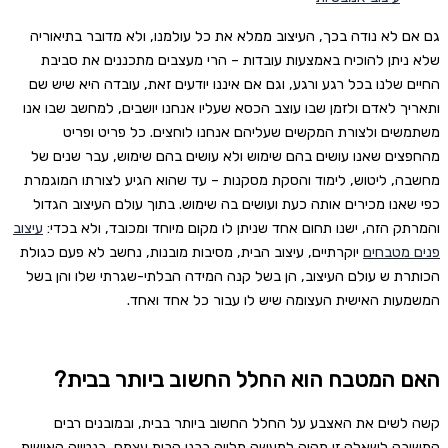
גם אם לא נודה בכך, העיצוב ממלא את כל עולמנו, ולא מדובר בתיאוריה
שלא ניתן להוכיח באמצעות עובדות – הרי מעצבים מתכננים את סביבת
החיים שלנו בכל רגע ורגע, וגם אם איננו יודעים זאת, עובדה היא שיש שם
ותאריך לאדם ולזמן שבו עוצב הכסא שעליו אנחנו יושבים, למחשב שבו אנו
משתמשים ולצורת המקשים שעליהם אנחנו לוחצים. כל פריט ופריט
מהחפצים שאנו עושים בהם שימוש ולא עושים בהם שימוש, עבר שנים של
מחשבה, ליטוש, לימוד והסקת מסקנות – עד שהוא הגיע לצורתו המוגמרת
כפי שאנו מכירים אותה כעת ועושים בה שימוש. בתוך עולם העיצוב הגדול
והמרתק הזה, ישנו תחום אחד שניתן לו מקום מיוחד ומכובד, ולא בכדי:
עיצוב
פנים מטבחים
יוקרתיים, עיצוב הבית, מסיבות מובנות, נחשב לא פעם כגולת
הכותרת ש עולם העיצוב, הן בשל קנה המידה הבלתי-שגרתי שלו והן בשל
המשמעות האישית העצומה שיש לו עבור כל אחד ואחד.
האם המטבח הוא החלל החשוב ביותר בבית?
קשה לשים את האצבע על החלל החשוב ביותר בבית, ובמובנים רבים
התשובה לשאלה זו תהיה למעשה תלויה בבני הבית עצמם, בנטייה האישית