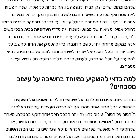
שלהם ובתוכן שהם יצקו לבית ולנעשה בו. אך למרות כל אלה, ישנה חשיבות
לא מעטה ואף מכרעת בשאלה זו גם לשלב התכנון המקדים, או במילים
אחרות שיפוץ ושדרוג המטבח הכולל עיצוב, עד כדי כך שבמקרים רבים בכוחו
לחולל אפילו מציאות של ממש, ולשנות את סדרי העדיפויות בבית מבלי משים,
ולפעמים רק בשל הבחירה שלא להעמיד פריט כזה או אחר במיקום מרכזי
אלא במקום מרוחק יותר, לשם הדוגמה. כדי להעמיק את הדיון ולחשוב על
עיצוב יצירתי ובעל פוטנציאל אמיתי לשינוי בהתנהלותם של בני הבית, כדאי
להתעכב על חלל המטבח, ולעסוק בכמה מילים בסוגיה של שיפוץ ועיצוב
מטבחים.
למה כדאי להשקיע במיוחד בחשיבה על עיצוב
מטבחים?
בתחום עיצוב פנים נהוג לדבר על שימושי החללים השונים ועל השקעת
המחשבה בכל אחד ואחד מהם. אך לא הרבה מעצבים עוסקים באלמנט
ה"הפוך על הפוך" שיכול להיווצר יותר מבכל חלל אחר דוקא במטבח, מאחר
ומדובר בחלל שהוא במהותו מכנס את כולם יחד פעמים רבות מספור, או
שלחלופין הוא מאפשר מפגשים אקראיים ולא שגרתיים בין בני הבית השונים,
כמו גם האורחים המזדמנים בו חשבו על פעמים ומקרים שבהם קרה לכם