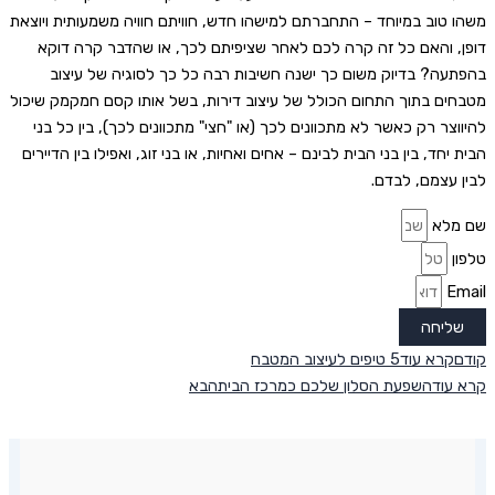
משהו טוב במיוחד – התחברתם למישהו חדש, חוויתם חוויה משמעותית ויוצאת
דופן, והאם כל זה קרה לכם לאחר שציפיתם לכך, או שהדבר קרה דוקא
בהפתעה? בדיוק משום כך ישנה חשיבות רבה כל כך לסוגיה של עיצוב
מטבחים בתוך התחום הכולל של עיצוב דירות, בשל אותו קסם חמקמק שיכול
להיווצר רק כאשר לא מתכוונים לכך (או "חצי" מתכוונים לכך), בין כל בני
הבית יחד, בין בני הבית לבינם – אחים ואחיות, או בני זוג, ואפילו בין הדיירים
לבין עצמם, לבדם.
שם מלא
טלפון
Email
שליחה
קודם
קרא עוד
5 טיפים לעיצוב המטבח
קרא עוד
השפעת הסלון שלכם כמרכז הבית
הבא