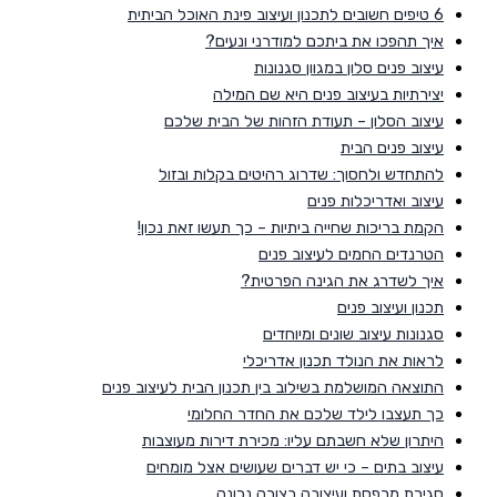
6 טיפים חשובים לתכנון ועיצוב פינת האוכל הביתית
איך תהפכו את ביתכם למודרני ונעים?
עיצוב פנים סלון במגוון סגנונות
יצירתיות בעיצוב פנים היא שם המילה
עיצוב הסלון – תעודת הזהות של הבית שלכם
עיצוב פנים הבית
להתחדש ולחסוך: שדרוג רהיטים בקלות ובזול
עיצוב ואדריכלות פנים
הקמת בריכות שחייה ביתיות – כך תעשו זאת נכון!
הטרנדים החמים לעיצוב פנים
איך לשדרג את הגינה הפרטית?
תכנון ועיצוב פנים
סגנונות עיצוב שונים ומיוחדים
לראות את הנולד תכנון אדריכלי
התוצאה המושלמת בשילוב בין תכנון הבית לעיצוב פנים
כך תעצבו לילד שלכם את החדר החלומי
היתרון שלא חשבתם עליו: מכירת דירות מעוצבות
עיצוב בתים – כי יש דברים שעושים אצל מומחים
סגירת מרפסת ועיצובה בצורה נכונה