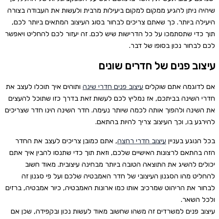
שיהיה ניתן להגיע ממקום למקום ביעילות מרבית ולעשות את העבודה בצורה
היעילה ביותר. כך שאתם צריכים לבחור בסוג העיצוב המתאים ביותר לכם,
תוך כדי שתסתמכו על כל הדרישות שיש לכם. זה יעזור לכם להחליט ויאפשר
לכם לבחור נכון בסופו של דבר.
עיצוב פנים של חדרים שונים
אם לדוגמה אתם שוקלים
עיצוב פנים חדרי שינה
ותוהים איך תוכלו לעצב את
חדרי השינה בביתכם, אז נמליץ לכם לעשות זאת בדרך כזו שתוכל להעצים
את השינה ולהפוך אותה לכמה שיותר נעימה. חדר השינה הינו חדר שצריכים
להירגע בו, וכך העיצוב צריך להיות בהתאם.
בכל הנוגע בעניין
עיצוב חדרי רחצה
, אתם כמובן צריכים לעצב את החדר
הזה בהתאם לרצונות האישיים שלכם, וזאת תוך כדי שתנסו להבין איך אתם
יכולים להשיג את התוצאה הטובה ביותר מבחינה עיצובית. מאוד חשוב
להחליט מהו הסגנון העיצובי של חדר האמבטיה שלכם ועל פי סגנון זה
לבחור את הריהוט שמרכיב אותו כמו ארונות האמבטיה, כיור אמבטיה, ברזים
ולכל השאר.
עיצוב פנים למשרדים זה משהו שחשוב מאוד לעשות נכון ובקפידה, שכן אם