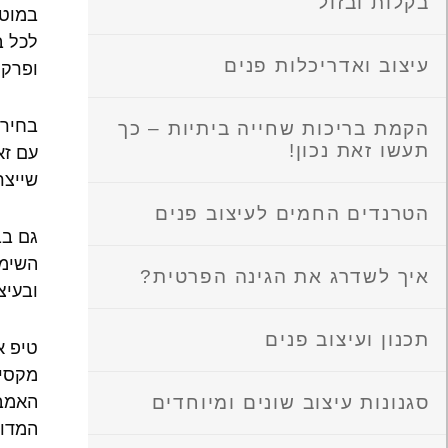
בקלות ובזול
במוט 
לכל ב
עיצוב ואדריכלות פנים
ופרקט
בחירת
הקמת בריכות שחייה ביתיות – כך
תעשו זאת נכון!
עם זא
שייצר
הטרנדים החמים לעיצוב פנים
גם בב
השימו
איך לשדרג את הגינה הפרטית?
ובעיצ
תכנון ועיצוב פנים
טיפ א
מקסימ
סגנונות עיצוב שונים ומיוחדים
האמבט
המדוי