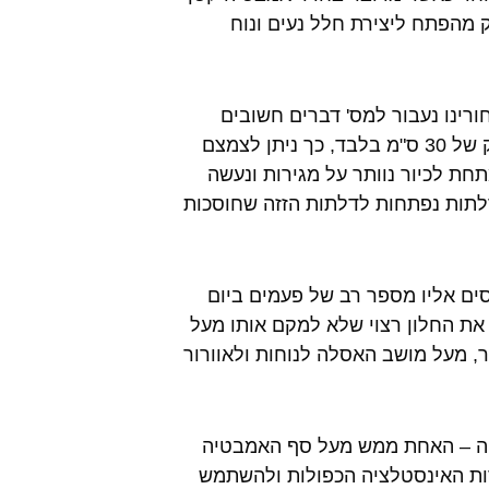
 מהפתח ליצירת חלל נעים ונוח
רינו נעבור למס' דברים חשובים
נוספים. חשוב לזכור כי כיום ניתן למצוא כיורי אמבט מונחים בעומק של 30 ס"מ בלבד, כך ניתן לצמצם
חת לכיור נוותר על מגירות ונעשה
דלתות נפתחות לדלתות הזזה שחוסכות
ים אליו מספר רב של פעמים ביום
את החלון רצוי שלא למקם אותו מעל
, מעל מושב האסלה לנוחות ולאוורור
ציה – האחת ממש מעל סף האמבטיה
קודות האינסטלציה הכפולות ולהשתמש