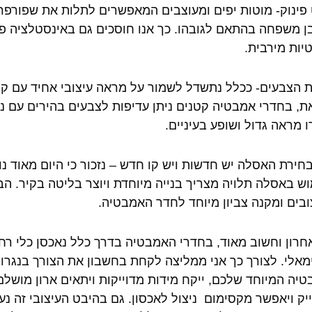
פינוק- מוטות יפים ומעוצבים המאפשרים לתלות את שפורפרת
ן משפחה בהתאם לגובהו. כך אנו חוסכים גם באינסטלציה פני
יות מירבית.
 הצבעים- ככלל נתשדל לשמור על מראה עיצובי אחיד עם קו 
ת, בחדרי אמבטיה קטנים ניתן עדיפות לצבעים בהירים עם נג
ו מראה גדול ושופע בעיניים.
חירת האסלה יש חדשות ויש קו חדש – נזכור כי היום מאוד נ
ש באסלה תלויה מצריך בנייה מיוחדת ויוצר בליטה בקיר.
ובים ומקנה צביון מיוחד לחדר האמבטיה.
חרון וחשוב מאוד, בחדרי האמבטיה בדרך כלל נאכסן כלי רחצה
אלי. לצורך כך אני ממליצה לקחת בחשבון את הצורך בנגרות
יה המיוחד שלכם, ייקח מידות מדוייקות ויתאים ארון מושל
יק ויאפשר מקסימום ניצול לאכסון. גם בהיבט העיצובי זה נ