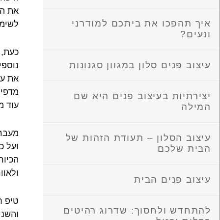
את הר
איך תהפכו את ביתכם למודרני
לשימ
ונעים?
כעת, 
עיצוב פנים סלון במגוון סגנונות
את עו
מדפים
יצירתיות בעיצוב פנים היא שם
עוד מ
המילה
מעבר 
עיצוב הסלון – תעודת הזהות של
ועל כ
הבית שלכם
הכיור
ולאוו
עיצוב פנים הבית
טיפ ח
להתחדש ולחסוך: שדרוג רהיטים
והשני