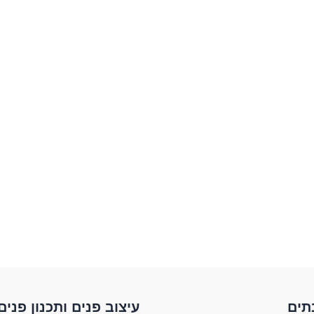
תים​
עיצוב פנים ותכנון פנים​