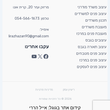
מרזוק ועזר 20, קרית אונו​
עיצוב משרד מודרני
עיצוב פנים למשרדים
טלפון: 054-566-1673
תכנון משרדים
מעצבת משרדים
אימייל:
מעצבת פנים במרכז
lirazhazan90@gmail.com
עיצובים בגבס
עקבו אחרינו
עיצוב תאורה בגבס
עיצוב פנים מטבחים
עיצוב פנים במרכז
עיצוב פנים לעסקים
רישיון עסק
מדיניות פרטיות
2026 © כל הזכויות שמורות
קידום אתר בגוגל: אייל הררי