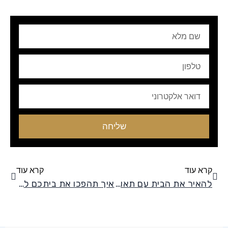
שם
מלא
טלפון
Email
שליחה
קודם
הבא
קרא עוד
קרא עוד
להאיר את הבית עם תאורה נכונה
איך תהפכו את ביתכם למודרני ונעים?