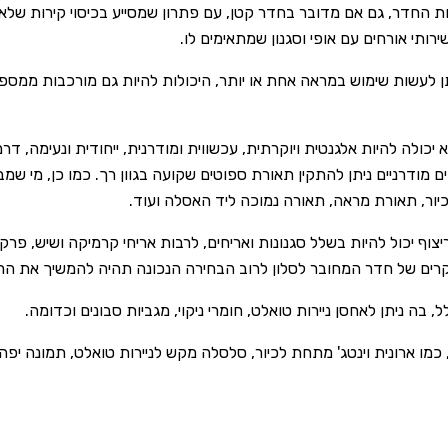
 החדר, גם אם מדובר בחדר קטן, עם פתרון שמסייע בכיסוי קירות שלא נ
ותי אורחים עם אופי וסגנון שמתאימים לו.
תן לעשות שימוש במראה אחת או יותר, היכולות להיות גם מורכבות ממספ
יכולה להיות אלגנטית ויוקרתית, עכשווית ומודרנית, ייחודית ונעימה, ד
מודרניים ניתן להתקין תאורת ספוטים שקועה בגוון רך. כמו כן, מי שמבק
ור, תאורת מראה, תאורה נמוכה ליד האסלה ועוד.
צוף יכול להיות בשלל סגנונות ואריחים, לרבות אריחי קרמיקה ושיש, פרק
מקרים של חדר המחובר לסלון לרוב הבחירה הנכונה תהיה להמשיך את הרי
בה ניתן לאחסן ניירות טואלט, חומרי ניקוי, מגביות סבונים וכדומה.
כמו ארונית וינטג' מתחת לכיור, סלסלה מקש לניירות טואלט, תמונה יפה 