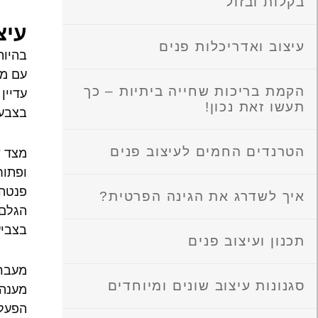
בקלות ובזול
עיצ
עיצוב ואדריכלות פנים
בהיות
עם מר
הקמת בריכות שחייה ביתיות – כך
עדיין
תעשו זאת נכון!
בצבעי
הטרנדים החמים לעיצוב פנים
מצד ש
ופתוח
פנטהא
איך לשדרג את הגינה הפרטית?
הגלם 
בצביע
תכנון ועיצוב פנים
מעבר 
סגנונות עיצוב שונים ומיוחדים
מענה 
הפעלת