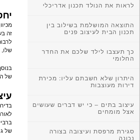
לראות את הנולד תכנון אדריכלי
יחס
התוצאה המושלמת בשילוב בין
מכיוו
תכנון הבית לעיצוב פנים
זה בע
לרבות
שלו, 
כך תעצבו לילד שלכם את החדר
החלומי
בנוסף
של הב
היתרון שלא חשבתם עליו: מכירת
דירות מעוצבות
עיצ
עיצוב בתים – כי יש דברים שעושים
בדירת
אצל מומחים
לאורח
ברביק
של גי
סגירת מרפסת ועיצובה בצורה
נכונה