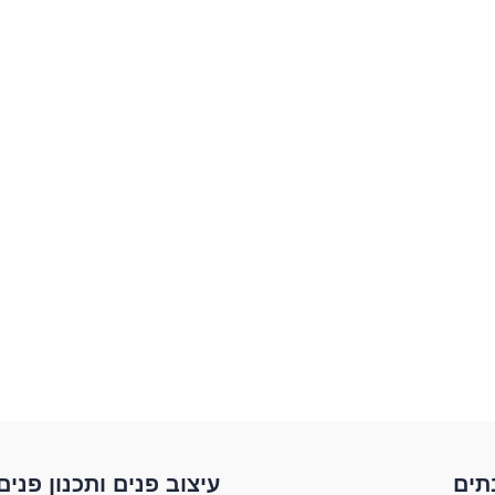
תים​
עיצוב פנים ותכנון פנים​