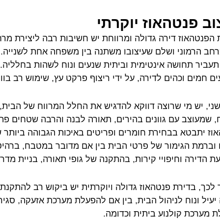
וב פנטהאוז יוקרתי
 הפנטהאוז דירה גדולה ומרווחת יש חשיבות רבה ליצירת מר
חב הרמוני ושלם שעיצובו משתנה בין משפחה אחת לשנייה. 
 תעביר תחושה אינטימית וביתית שנעים ונוח לשהות בחלליה. 
ם חמים וכהים לדירה, על ידי ריצוף פרקט עץ, שימוש רב בווי
ני, יש מי שרוצה דווקא להדגיש את החלל המרווח של הבית, 
, שמעוצב עם גוונים בהירים, תאורה לבנה והרבה שטחים פתו
וז יתבטא בבחירת חומרים ופריטים באיכות הגבוהה ביותר ש
וברמת הגימור של פרטי הבית בין אם מדובר במטבח, ברהיטים
ת הדירה וחיפויי קירות, בהתקנה של גופי תאורה, בניית מדרג
לכך, בדירת פנטהאוז גדולה ויוקרתית יש ביקוש רב להתקנ
יעיל ונוח לניהול הבית, בין אם להפעלת מערכת אזעקה, סגיר
 מערכת קולנוע ביתית וכדומה.