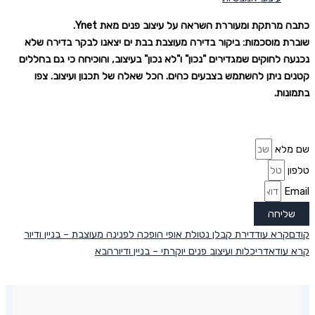
כתבה מרתקת ומעוררת השראה על עיצוב פנים מאת Ynet.
שוברת מוסכמות: ביקור בדירה מעוצבת בבת ים יצאנו לבקר בדירה שלא
נכנעה לחוקים שמגדירים "נכון" ו"לא נכון" בעיצוב, והוכיחה כי גם בחללים
קטנים ניתן להשתמש בצבעים כהים. הכל שאלה של תכנון ועיצוב. צפו
בתמונות.
שם מלא
טלפון
Email
שליחה
קודם
קרא עוד
דירת קבלן נטולת אופי הופכה לפנינה מעוצבת – בניין ודיור
קרא עוד
אדריכלות ועיצוב פנים יוקרתי – בניין ודיור
הבא