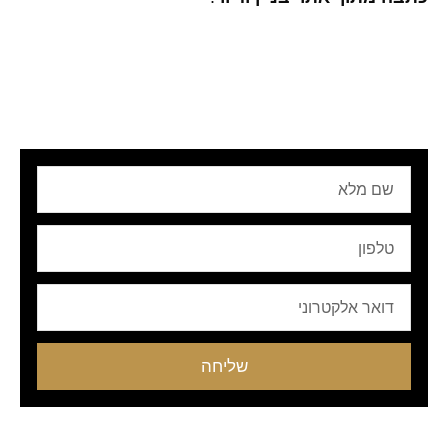
שם
מלא
טלפון
Email
שליחה
קודם
הבא