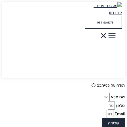
דילוג
לתוכן
054-5661673
תודה על פנייתכם 🙂
שם מלא
טלפון
Email
שליחה